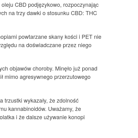
i oleju CBD podjęzykowo, rozpoczynając
nych na trzy dawki o stosunku CBD: THC
nopiami powtarzane skany kości i PET nie
 względu na doświadczane przez niego
nych objawów choroby. Minęło już ponad
rócił mimo agresywnego przerzutowego
 trzustki wykazały, że zdolność
izmu kannabinoidów. Uważamy, że
tolatka i że dalsze używanie konopi