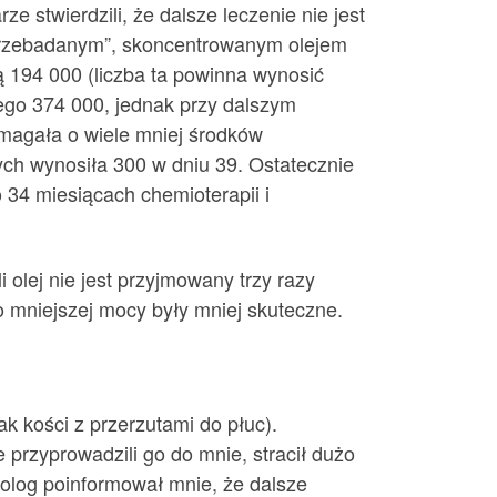
 stwierdzili, że dalsze leczenie nie jest
ieprzebadanym”, skoncentrowanym olejem
 194 000 (liczba ta powinna wynosić
iego 374 000, jednak przy dalszym
magała o wiele mniej środków
ych wynosiła 300 w dniu 39. Ostatecznie
o 34 miesiącach chemioterapii i
 olej nie jest przyjmowany trzy razy
 o mniejszej mocy były mniej skuteczne.
k kości z przerzutami do płuc).
 przyprowadzili go do mnie, stracił dużo
olog poinformował mnie, że dalsze