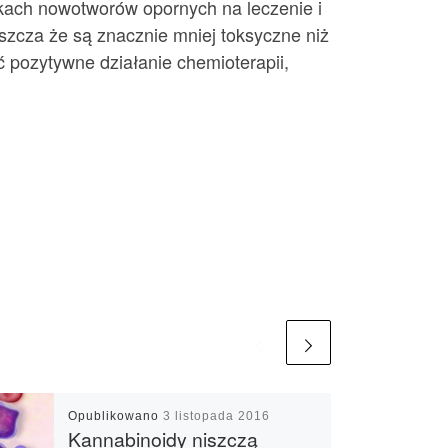
dkach nowotworów opornych na leczenie i
zcza że są znacznie mniej toksyczne niż
pozytywne działanie chemioterapii,
Opublikowano
3 listopada 2016
Kannabinoidy niszczą