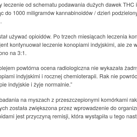
śmy leczenie od schematu podawania dużych dawek THC 
jąc do 1000 miligramów kannabinoidów / dzień podzielo
.
stał używać opioidów. Po trzech miesiącach leczenia ko
nt kontynuował leczenie konopiami indyjskimi, ale ze
no na 3:1.
 olejem powtórna ocena radiologiczna nie wykazała żad
opiami indyjskimi i rocznej chemioterapii. Rak nie pow
e indyjskie i żyje normalnie.”
 badania na myszach z przeszczepionymi komórkami raka
wych została zwiększona przez wprowadzenie do organ
dami jest przyczyną remisji, która wystąpiła u tego nas