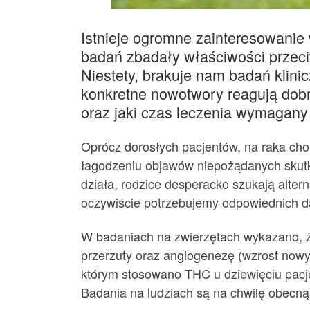
Istnieje ogromne zainteresowanie
badań zbadały właściwości przec
Niestety, brakuje nam badań klini
konkretne nowotwory reagują dob
oraz jaki czas leczenia wymagany
Oprócz dorosłych pacjentów, na raka chor
łagodzeniu objawów niepożądanych skutkó
działa, rodzice desperacko szukają alter
oczywiście potrzebujemy odpowiednich d
W badaniach na zwierzętach wykazano, 
przerzuty oraz angiogenezę (wzrost nowy
którym stosowano THC u dziewięciu pacj
Badania na ludziach są na chwilę obecn