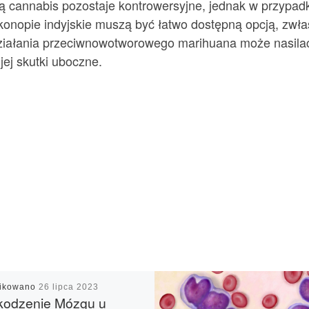
ą cannabis pozostaje kontrowersyjne, jednak w przypa
nopie indyjskie muszą być łatwo dostępną opcją, zwłas
ziałania przeciwnowotworowego marihuana może nasilać 
jej skutki uboczne.
likowano
26 lipca 2023
kodzenie Mózgu u