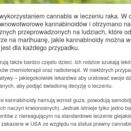
 wykorzystaniem cannabis w leczeniu raka. W c
iwnowotworowe kannabinoidów i otrzymano nap
cznych przeprowadzonych na ludziach, które od
rze na marihuanę, jakie kannabinoidy można w
 jest dla każdego przypadku.
ują także bardzo często dzieci. Ich rodzice szukają lek
w chemioterapii oraz radioterapii. W niektórych przyp
natywy – jakiegokolwiek lekarstwa aby uratować swoje dz
anych, aby podjąć świadomą decyzję o leczeniu.
że kannabinoidy hamują wzrost guza, powodują samobó
ch naczyń krwionośnych). Jednak istnieje tylko jedno b
entów z niereagującym na standardowe leczenie glejak
ą zakazane w USA ze względu na status prawny cannabi