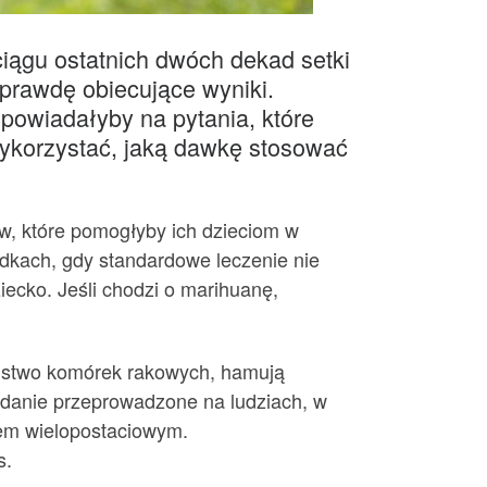
iągu ostatnich dwóch dekad setki
rawdę obiecujące wyniki.
powiadałyby na pytania, które
ykorzystać, jaką dawkę stosować
ów, które pomogłyby ich dzieciom w
adkach, gdy standardowe leczenie nie
iecko. Jeśli chodzi o marihuanę,
jstwo komórek rakowych, hamują
adanie przeprowadzone na ludziach, w
iem wielopostaciowym.
s.