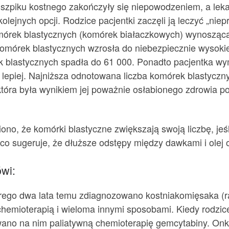
szpiku kostnego zakończyły się niepowodzeniem, a lekarze
olejnych opcji. Rodzice pacjentki zaczęli ją leczyć „n
omórek blastycznych (komórek białaczkowych) wynoszącą
a komórek blastycznych wzrosła do niebezpiecznie wysok
k blastycznych spadła do 61 000. Ponadto pacjentka wy
 lepiej. Najniższa odnotowana liczba komórek blastyczn
 która była wynikiem jej poważnie osłabionego zdrowia p
no, że komórki blastyczne zwiększają swoją liczbę, jeśli
ej, co sugeruje, że dłuższe odstępy między dawkami i olej
wi:
órego dwa lata temu zdiagnozowano kostniakomięsaka (ra
hemioterapią i wieloma innymi sposobami. Kiedy rodzice
wano na nim paliatywną chemioterapię gemcytabiny. Onk