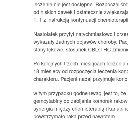
leczenie nie jest dostępne. Rozpoczęli
od niskich dawek i ostatecznie zwiększa
1: 1 z instrukcją kontynuacji chemioterapii
Nastolatek przytył natychmiastowo i prze
wykazały żadnych objawów choroby. Pacje
stany lękowe, stosunek CBD:THC zmienio
Po kolejnych trzech miesiącach leczenia
18 miesięcy od rozpoczęcia leczenia kon
charakteru. Pacjent nadal przyjmuje konopi
w tym przypadku godne uwagi jest to, że
gemcytabiny do zabijania komórek rako
synergia między chemioterapią i kanabinoi
powstrzymało raka przed nawrotem.