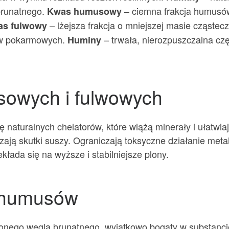
brunatnego.
– ciemna frakcja humusów
Kwas humusowy
– lżejsza frakcja o mniejszej masie cząste
s fulwowy
ków pokarmowych.
– trwała, nierozpuszczalna czę
Huminy
owych i fulwowych
naturalnych chelatorów, które wiążą minerały i ułatwiaj
zają skutki suszy. Ograniczają toksyczne działanie metal
kłada się na wyższe i stabilniejsze plony.
o humusów
nionego węgla brunatnego, wyjątkowo bogaty w substa