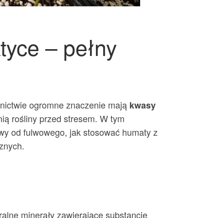
tyce – pełny
odnictwie ogromne znaczenie mają
kwasy
nią rośliny przed stresem. W tym
wy od fulwowego, jak stosować humaty z
znych.
ralne minerały zawierające substancje