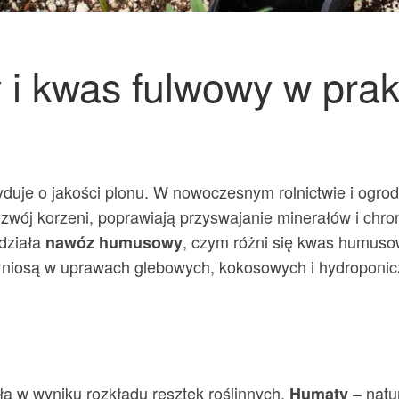
 kwas fulwowy w prak
yduje o jakości plonu. W nowoczesnym rolnictwie i ogr
rozwój korzeni, poprawiają przyswajanie minerałów i chro
działa
, czym różni się kwas humuso
nawóz humusowy
ci niosą w uprawach glebowych, kokosowych i hydroponic
a w wyniku rozkładu resztek roślinnych.
– natu
Humaty