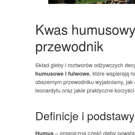
Kwas humusowy i
przewodnik
Skład gleby i roztworów odżywczych dec
, które wspierają 
humusowe i fulwowe
obszernym przewodniku wyjaśniamy, jak 
leonardytu oraz jakie praktyczne korzyś
Definicje i podstawy
– organiczna część gleby powstał
Humus