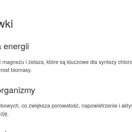
wki
 energii
gnezu i żelaza, które są kluczowe dla syntezy chlorof
zrost biomasy.
oorganizmy
bowych, co zwiększa porowatość, napowietrzenie i akty
zję.