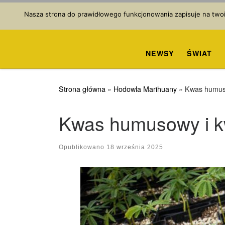
Przejdź do treści
Nasza strona do prawidłowego funkcjonowania zapisuje na twoim
NEWSY
ŚWIAT
Strona główna
»
Hodowla Marihuany
»
Kwas humus
Kwas humusowy i k
Opublikowano
18 września 2025