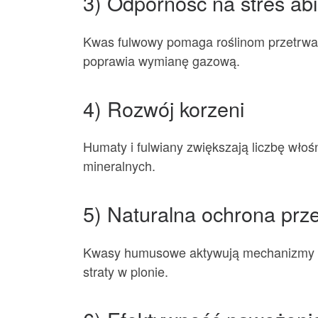
3) Odporność na stres ab
Kwas fulwowy pomaga roślinom przetrwać t
poprawia wymianę gazową.
4) Rozwój korzeni
Humaty i fulwiany zwiększają liczbę włoś
mineralnych.
5) Naturalna ochrona prz
Kwasy humusowe aktywują mechanizmy obr
straty w plonie.