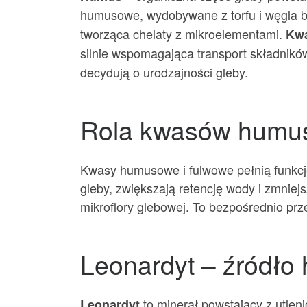
humusowe, wydobywane z torfu i węgla 
tworząca chelaty z mikroelementami.
Kwa
silnie wspomagająca transport składni
decydują o urodzajności gleby.
Rola kwasów humus
Kwasy humusowe i fulwowe pełnią funkcję 
gleby, zwiększają retencję wody i zmniejs
mikroflory glebowej. To bezpośrednio prze
Leonardyt – źródł
to minerał powstający z utle
Leonardyt