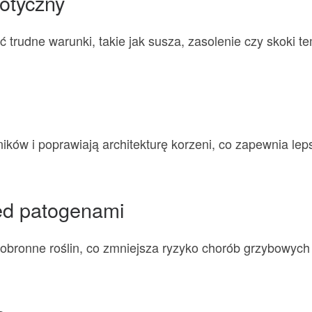
iotyczny
rudne warunki, takie jak susza, zasolenie czy skoki te
ników i poprawiają architekturę korzeni, co zapewnia le
ed patogenami
onne roślin, co zmniejsza ryzyko chorób grzybowych 