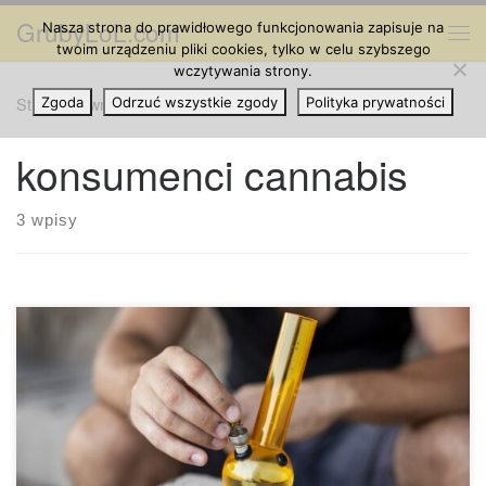
GrubyLoL.com
Nasza strona do prawidłowego funkcjonowania zapisuje na
Przejdź do treści
Me
twoim urządzeniu pliki cookies, tylko w celu szybszego
wczytywania strony.
Strona główna
Zgoda
Odrzuć wszystkie zgody
»
konsumenci cannabis
Polityka prywatności
konsumenci cannabis
3 wpisy
Haj cannabis może trwać od trzech godzin do dziesięciu
godzin, w zależności od dawki i metody przyjmowania.
Nauka wreszcie odpowiedziała na jedno z odwiecznych
pytań w kulturze cannabis: Jak długo utrzymuje się haj z
cannabis? W badaniu opublikowanym w 2021 r. w