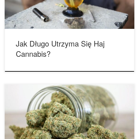
Neuroscience & Biobehavioral Reviews naukowcy kierowani
przez Danielle […]
Jak Długo Utrzyma Się Haj
Cannabis?
Nowe badanie pokazuje, że spożywanie marihuany
motywuje do ćwiczeń, dementując stereotyp leniwego
palacza cannabis. Według nowych badań większość osób
używających marihuany twierdzi, że spożywanie jej przed
lub po ćwiczeniach poprawia ćwiczenia oraz pomaga w
regeneracji. A ci, którzy używają konopi indyjskich, aby