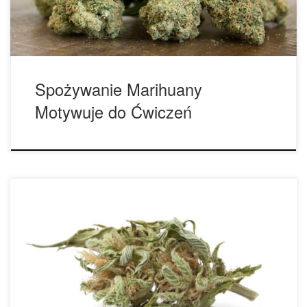
przyspieszyć trening, zwykle otrzymują zdrowszą ilość
ćwiczeń. Naukowcy […]
Spożywanie Marihuany
Motywuje do Ćwiczeń
Co to jest „larf” i do czego służy? Larf, mimo że brzmi
zabawnie, jest terminem, którego niektórzy konsumenci
mogli nie słyszeć wcześniej. Jest to slangowe słowo, które
odnosi się do mniejszych, niedojrzałych pąków, które nie
osiągnęły jeszcze pełnego potencjału. Zwykle pąki te
ukazują się w formie mniejszych, niedojrzałych pąków, które