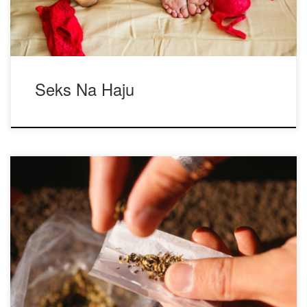
przyjemne, […]
Seks Na Haju
Cannabis można spożywać na kilka różnych sposobów, i
każdy z tych sposobów ma ogromny wpływ na efekt
końcowy. Niektóre metody zwiększają biodostępność, a inne
wręcz przeciwnie. W dzisiejszym artykule przyjrzymy się
bliżej powszechnym metodom konsumpcji cannabis. • Jaki
jest najlepszy sposób konsumpcji cannabis? Cóż, krótko
odpowiedź brzmi, że wszystko zależy […]