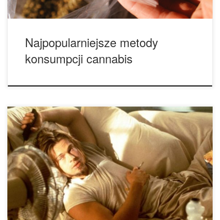
Najpopularniejsze metody
konsumpcji cannabis
Najnowsze trendy pokazują, że coraz więcej osób preferuje
inne metody konsumpcji, nie jej palenie. Czy to koniec
palenia marihuany? Naszym pierwszym doświadczeniem
związanym z cannabis było palenie suchej marihuany ze
szklanej fifki. Kasłanie, gastro… tak pewnie też wyglądało
pierwsze doświadczenie związane z marihuaną u wielu z
was. Ludzie czasem wybierali […]