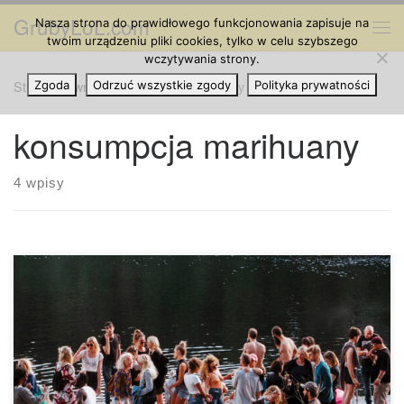
GrubyLoL.com
Nasza strona do prawidłowego funkcjonowania zapisuje na
Przejdź do treści
Me
twoim urządzeniu pliki cookies, tylko w celu szybszego
wczytywania strony.
Strona główna
Zgoda
Odrzuć wszystkie zgody
»
konsumpcja marihuany
Polityka prywatności
konsumpcja marihuany
4 wpisy
Oprócz innych kwestii, millenialsi bardzo szybko się uczą
oraz lepiej komunikują, co czyni ich bardziej elastycznymi i
podatnymi na zmiany niż starsze pokolenia. Konsumpcja
marihuany nadal jest tematem tabu, ale wygląda na to, że
pokolenie millenialsów ciężko pracuje, aby zmienić ten fakt.