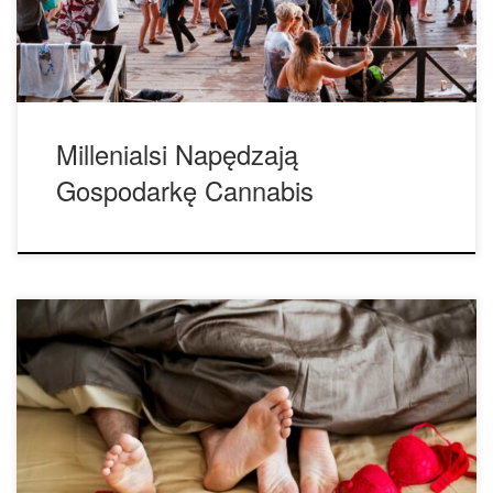
Są pionierami rekreacyjnego używania marihuany i głównym
powodem, […]
Millenialsi Napędzają
Gospodarkę Cannabis
Kilka wskazówek na seks na haju. Połączenie marihuany i
seksu jest popularne nie bez powodu. Dzisiaj mamy dla
ciebie kilka wskazówek, które pomogą ci w pełni
wykorzystać potencjał tego doświadczenia. Marihuana i
seks to wspaniałe połączenie. Razem mają wiele sensu:
połączenie dwóch czynności, które same w sobie są bardzo