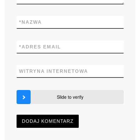
*
NAZWA
*
ADRES EMAIL
WITRYNA INTERNETOWA
Slide to verify