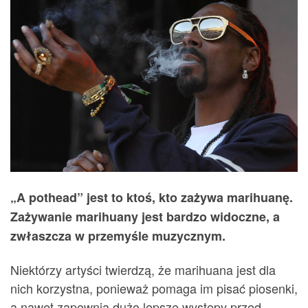
„A pothead” jest to ktoś, kto zażywa marihuanę.
Zażywanie marihuany jest bardzo widoczne, a
zwłaszcza w przemyśle muzycznym.
Niektórzy artyści twierdzą, że marihuana jest dla
nich korzystna, ponieważ pomaga im pisać piosenki,
a nawet zapewnia dużo lepsze występy przed