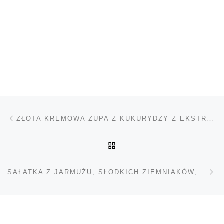
Nawigacja wpisu
Poprzedni wpis
ZŁOTA KREMOWA ZUPA Z KUKURYDZY Z EKSTRA DODATKIEM NASION KONOPI
POWRÓT DO LISTY POS
Na
SAŁATKA Z JARMUŻU, SŁODKICH ZIEMNIAKÓW, JABŁKA I ŁUSKANYCH NASION KONOPI