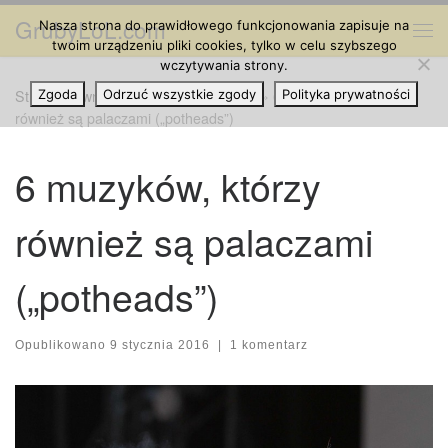
GrubyLoL.com
Nasza strona do prawidłowego funkcjonowania zapisuje na
Przejdź do treści
Me
twoim urządzeniu pliki cookies, tylko w celu szybszego
wczytywania strony.
Strona główna
Zgoda
Odrzuć wszystkie zgody
»
Cannabis na Świecie
»
6 muzyków, którzy
Polityka prywatności
również są palaczami („potheads”)
6 muzyków, którzy
również są palaczami
(„potheads”)
Opublikowano
9 stycznia 2016
|
1 komentarz