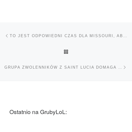
Nawigacja wpisu
Poprzedni wpis
TO JEST ODPOWIEDNI CZAS DLA MISSOURI, ABY PODJĄĆ DECYZJĘ W SPRAWIE MARIHUANY
POWRÓT DO LISTY POS
Na
GRUPA ZWOLENNIKÓW Z SAINT LUCIA DOMAGA SIĘ RADYKALNYCH ZMIAN
Ostatnio na GrubyLoL: