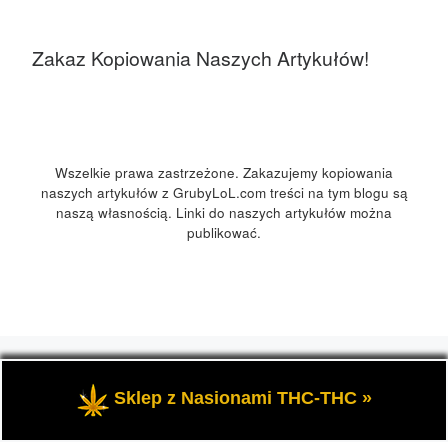
Zakaz Kopiowania Naszych Artykułów!
Wszelkie prawa zastrzeżone. Zakazujemy kopiowania
naszych artykułów z GrubyLoL.com treści na tym blogu są
naszą własnością. Linki do naszych artykułów można
publikować.
© 2026
GrubyLoL.com
– Wszelkie prawa zastrzeżone
-
Przedstawia informacje o marihuanie, czyli cannabis blog,
Sklep z Nasionami THC-THC »
kuchnia konopna i wiele innych.