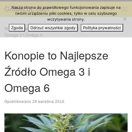
GrubyLoL.com
Nasza strona do prawidłowego funkcjonowania zapisuje na
Przejdź do treści
Me
twoim urządzeniu pliki cookies, tylko w celu szybszego
wczytywania strony.
Strona główna
Zgoda
Odrzuć wszystkie zgody
»
Ciekawostki
»
Konopie to Najlepsze Źródło
Polityka prywatności
Omega 3 i Omega 6
Konopie to Najlepsze
Źródło Omega 3 i
Omega 6
Opublikowano
28 kwietnia 2016