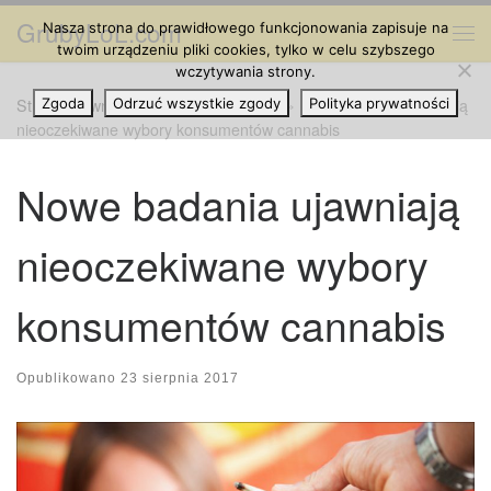
GrubyLoL.com
Nasza strona do prawidłowego funkcjonowania zapisuje na
Przejdź do treści
Me
twoim urządzeniu pliki cookies, tylko w celu szybszego
wczytywania strony.
Strona główna
Zgoda
Odrzuć wszystkie zgody
»
Cannabis na Świecie
»
Nowe badania ujawniają
Polityka prywatności
nieoczekiwane wybory konsumentów cannabis
Nowe badania ujawniają
nieoczekiwane wybory
konsumentów cannabis
Opublikowano
23 sierpnia 2017