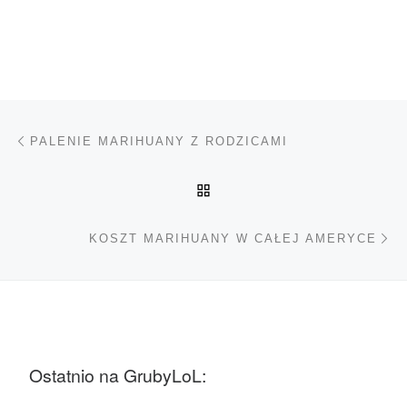
Nawigacja wpisu
Poprzedni wpis
PALENIE MARIHUANY Z RODZICAMI
POWRÓT DO LISTY POS
Na
KOSZT MARIHUANY W CAŁEJ AMERYCE
Ostatnio na GrubyLoL: