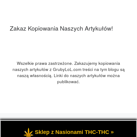
Zakaz Kopiowania Naszych Artykułów!
Wszelkie prawa zastrzeżone. Zakazujemy kopiowania
naszych artykułów z GrubyLoL.com treści na tym blogu są
naszą własnością. Linki do naszych artykułów można
publikować.
© 2026
GrubyLoL.com
– Wszelkie prawa zastrzeżone
-
Przedstawia informacje o marihuanie, czyli cannabis blog,
Sklep z Nasionami THC-THC »
kuchnia konopna i wiele innych.