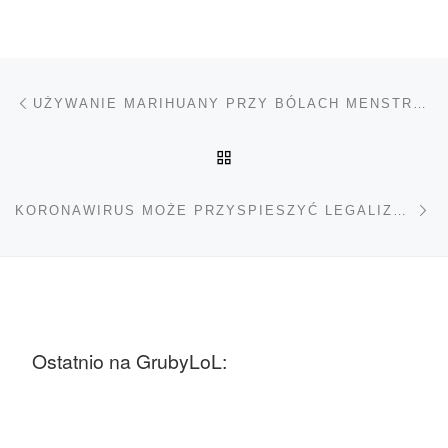
Nawigacja wpisu
Poprzedni wpis
UŻYWANIE MARIHUANY PRZY BÓLACH MENSTRUACYJNYCH
POWRÓT DO LISTY POS
Na
KORONAWIRUS MOŻE PRZYSPIESZYĆ LEGALIZACJĘ MARIHUANY
Ostatnio na GrubyLoL: