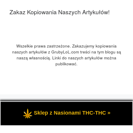
Zakaz Kopiowania Naszych Artykułów!
Wszelkie prawa zastrzeżone. Zakazujemy kopiowania
naszych artykułów z GrubyLoL.com treści na tym blogu są
naszą własnością. Linki do naszych artykułów można
publikować.
© 2026
GrubyLoL.com
– Wszelkie prawa zastrzeżone
-
Przedstawia informacje o marihuanie, czyli cannabis blog,
Sklep z Nasionami THC-THC »
kuchnia konopna i wiele innych.