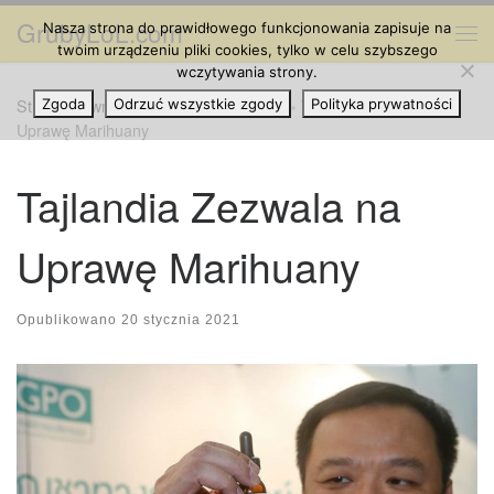
GrubyLoL.com
Nasza strona do prawidłowego funkcjonowania zapisuje na
Przejdź do treści
Me
twoim urządzeniu pliki cookies, tylko w celu szybszego
wczytywania strony.
Strona główna
Zgoda
Odrzuć wszystkie zgody
»
Cannabis na Świecie
»
Tajlandia Zezwala na
Polityka prywatności
Uprawę Marihuany
Tajlandia Zezwala na
Uprawę Marihuany
Opublikowano
20 stycznia 2021