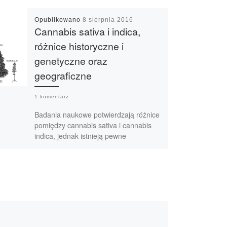
Opublikowano
8 sierpnia 2016
Cannabis sativa i indica,
różnice historyczne i
genetyczne oraz
geograficzne
1 komentarz
Badania naukowe potwierdzają różnice
pomiędzy cannabis sativa i cannabis
indica, jednak istnieją pewne
wątpliwości co do ich dokładności. W
rzeczywistości, historia sugeruje […]