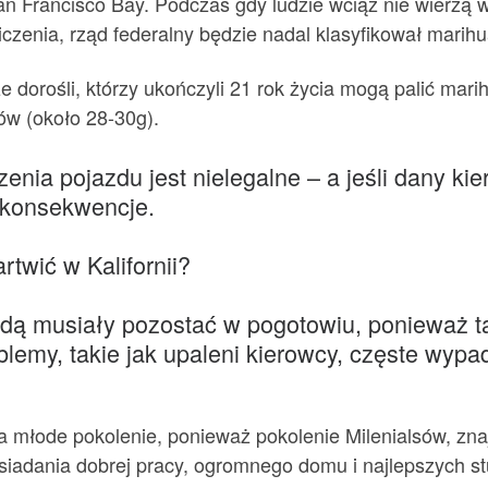
an Francisco Bay. Podczas gdy ludzie wciąż nie wierzą 
czenia, rząd federalny będzie nadal klasyfikował marihu
 dorośli, którzy ukończyli 21 rok życia mogą palić mari
ów (około 28-30g).
nia pojazdu jest nielegalne – a jeśli dany ki
 konsekwencje.
twić w Kalifornii?
ędą musiały pozostać w pogotowiu, ponieważ ta
my, takie jak upaleni kierowcy, częste wypadk
a młode pokolenie, ponieważ pokolenie Milenialsów, zna
iadania dobrej pracy, ogromnego domu i najlepszych st