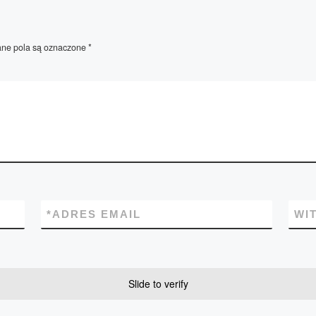
e pola są oznaczone
*
*
ADRES EMAIL
WI
Slide to verify