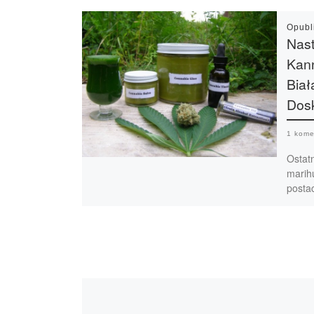
Opub
Nast
Kann
Biał
Dosk
1 kome
Ostat
marih
postac
konop
sposo