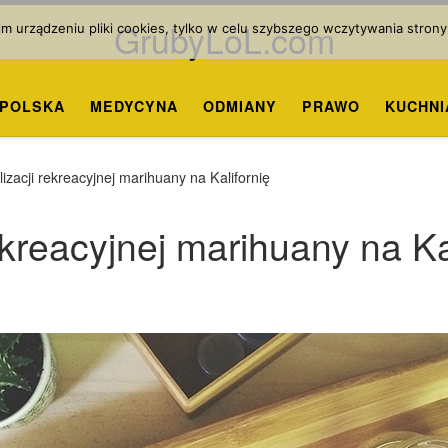
GrubyLoL.com
 urządzeniu pliki cookies, tylko w celu szybszego wczytywania strony
POLSKA
MEDYCYNA
ODMIANY
PRAWO
KUCHNI
izacji rekreacyjnej marihuany na Kalifornię
ekreacyjnej marihuany na Ka