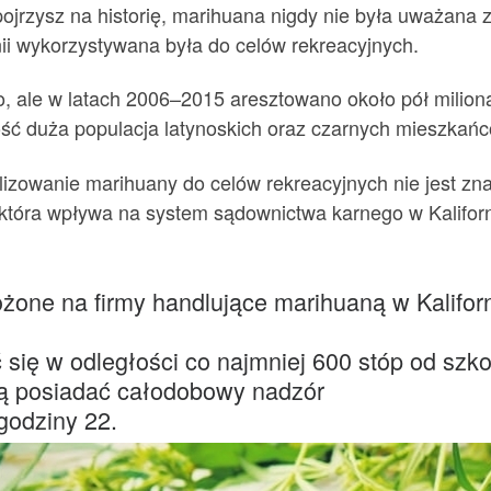
 spojrzysz na historię, marihuana nigdy nie była uważana 
ii wykorzystywana była do celów rekreacyjnych.
o, ale w latach 2006–2015 aresztowano około pół milion
ść duża populacja latynoskich oraz czarnych mieszkańcó
alizowanie marihuany do celów rekreacyjnych nie jest z
ą, która wpływa na system sądownictwa karnego w Kalifor
łożone na firmy handlujące marihuaną w Kalifo
się w odległości co najmniej 600 stóp od szko
zą posiadać całodobowy nadzór
godziny 22.