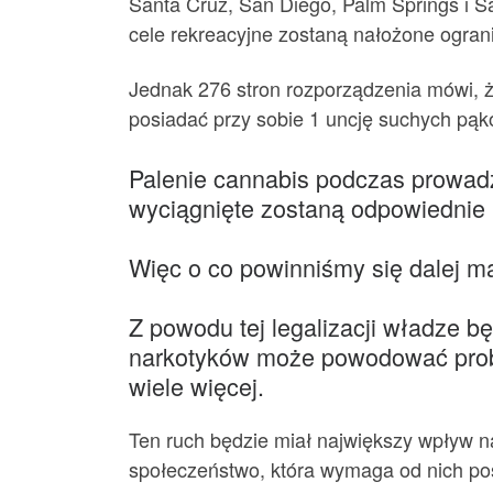
Santa Cruz, San Diego, Palm Springs i S
cele rekreacyjne zostaną nałożone ograni
Jednak 276 stron rozporządzenia mówi, że
posiadać przy sobie 1 uncję suchych pąk
Palenie cannabis podczas prowadze
wyciągnięte zostaną odpowiednie
Więc o co powinniśmy się dalej mar
Z powodu tej legalizacji władze b
narkotyków może powodować proble
wiele więcej.
Ten ruch będzie miał największy wpływ n
społeczeństwo, która wymaga od nich pos