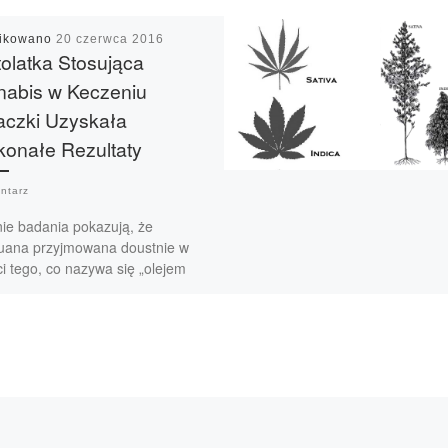
likowano
20 czerwca 2016
olatka Stosująca
abis w Keczeniu
aczki Uzyskała
onałe Rezultaty
ntarz
nie badania pokazują, że
uana przyjmowana doustnie w
i tego, co nazywa się „olejem
nym” może być skutecznym
bem na leczenie białaczki […]