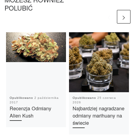
POLUBIĆ
Opublikowano
2 października
Opublikowano
25 czerwca
2017
2026
Recenzja Odmiany
Najbardziej nagradzane
Alien Kush
odmiany marihuany na
świecie