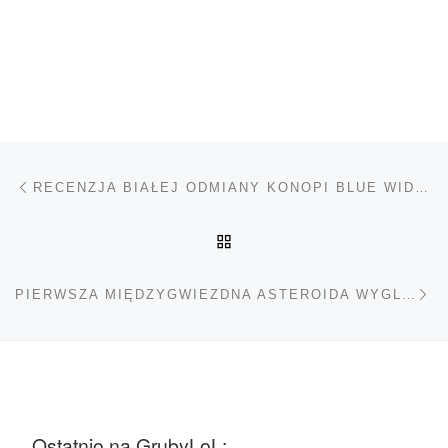
Nawigacja wpisu
Poprzedni wpis
RECENZJA BIAŁEJ ODMIANY KONOPI BLUE WIDOW
POWRÓT DO LISTY POS
Na
PIERWSZA MIĘDZYGWIEZDNA ASTEROIDA WYGLĄDA JAK JOINT
Ostatnio na GrubyLoL: