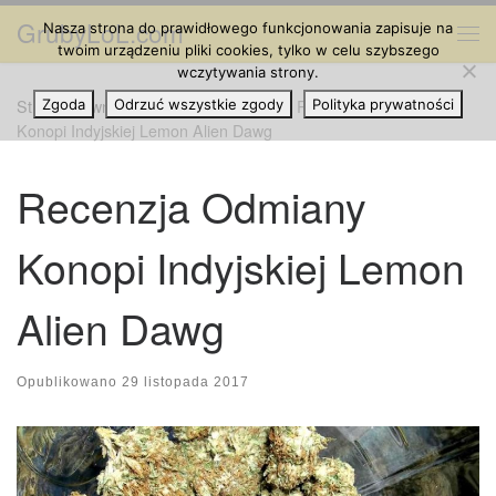
GrubyLoL.com
Nasza strona do prawidłowego funkcjonowania zapisuje na
Przejdź do treści
Me
twoim urządzeniu pliki cookies, tylko w celu szybszego
wczytywania strony.
Strona główna
Zgoda
Odrzuć wszystkie zgody
»
Odmiany Marihuany
»
Recenzja Odmiany
Polityka prywatności
Konopi Indyjskiej Lemon Alien Dawg
Recenzja Odmiany
Konopi Indyjskiej Lemon
Alien Dawg
Opublikowano
29 listopada 2017