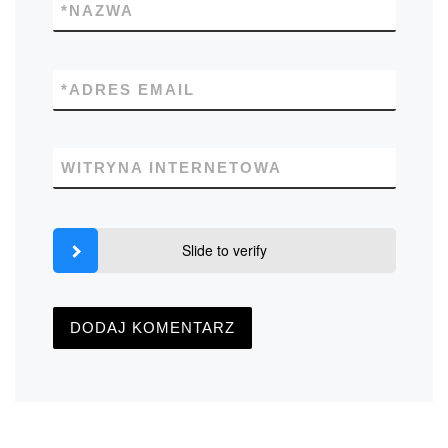
*
NAZWA
*
ADRES EMAIL
WITRYNA INTERNETOWA
Slide to verify