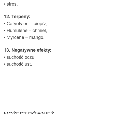
• stres.
12. Terpeny:
• Caryofylen – pieprz,
• Humulene – chmiel,
• Myrcene – mango.
13. Negatywne efekty:
• suchość oczu
• suchość ust.
MOŻESZ RÓWNIEŻ