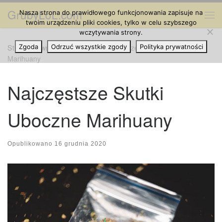
GrubyLoL.com
Nasza strona do prawidłowego funkcjonowania zapisuje na
Przejdź do treści
Me
twoim urządzeniu pliki cookies, tylko w celu szybszego
wczytywania strony.
Strona główna
Zgoda
Odrzuć wszystkie zgody
»
Grube Artykuły
»
Najczęstsze Skutki Uboczne
Polityka prywatności
Marihuany
Najczęstsze Skutki
Uboczne Marihuany
Opublikowano
16 grudnia 2020