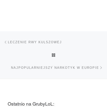
Nawigacja wpisu
Poprzedni wpis
LECZENIE RWY KULSZOWEJ
POWRÓT DO LISTY POS
Na
NAJPOPULARNIEJSZY NARKOTYK W EUROPIE
Ostatnio na GrubyLoL: