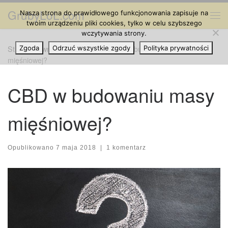
GrubyLoL.com
Nasza strona do prawidłowego funkcjonowania zapisuje na
Przejdź do treści
Me
twoim urządzeniu pliki cookies, tylko w celu szybszego
wczytywania strony.
Strona główna
Zgoda
Odrzuć wszystkie zgody
»
Ciekawostki
»
CBD w budowaniu masy
Polityka prywatności
mięśniowej?
CBD w budowaniu masy
mięśniowej?
Opublikowano
7 maja 2018
|
1 komentarz