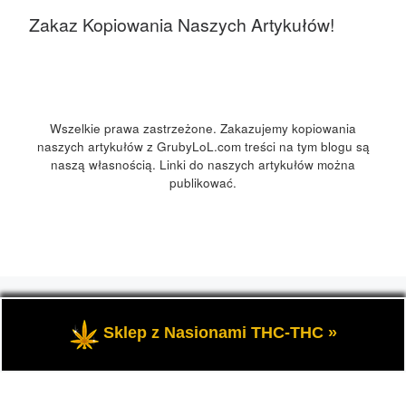
Zakaz Kopiowania Naszych Artykułów!
Wszelkie prawa zastrzeżone. Zakazujemy kopiowania
naszych artykułów z GrubyLoL.com treści na tym blogu są
naszą własnością. Linki do naszych artykułów można
publikować.
© 2026
GrubyLoL.com
– Wszelkie prawa zastrzeżone
-
Przedstawia informacje o marihuanie, czyli cannabis blog,
Sklep z Nasionami THC-THC »
kuchnia konopna i wiele innych.