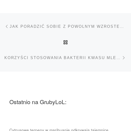
Nawigacja wpisu
Poprzedni wpis
JAK PORADZIĆ SOBIE Z POWOLNYM WZROSTEM ROŚLIN?
POWRÓT DO LISTY POS
Na
KORZYŚCI STOSOWANIA BAKTERII KWASU MLEKOWEGO (LAB)
Ostatnio na GrubyLoL:
Cytrusowe terpeny w marihuanie odkrywają tajemnice