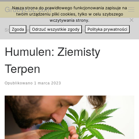
GrubyLoL.com
Nasza strona do prawidłowego funkcjonowania zapisuje na
Przejdź do treści
Me
twoim urządzeniu pliki cookies, tylko w celu szybszego
wczytywania strony.
Strona główna
Zgoda
Odrzuć wszystkie zgody
»
Grube Artykuły
»
Humulen: Ziemisty Terpen
Polityka prywatności
Humulen: Ziemisty
Terpen
Opublikowano
1 marca 2023