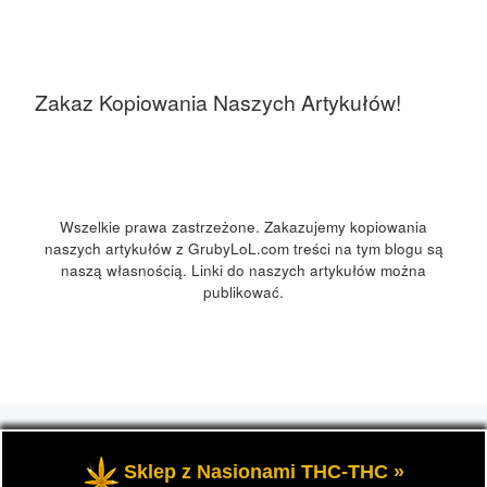
Zakaz Kopiowania Naszych Artykułów!
Wszelkie prawa zastrzeżone. Zakazujemy kopiowania
naszych artykułów z GrubyLoL.com treści na tym blogu są
naszą własnością. Linki do naszych artykułów można
publikować.
© 2026
GrubyLoL.com
– Wszelkie prawa zastrzeżone
-
Przedstawia informacje o marihuanie, czyli cannabis blog,
Sklep z Nasionami THC-THC »
kuchnia konopna i wiele innych.