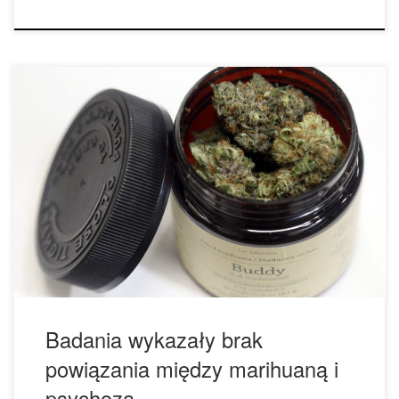
Nowe badania potwierdzają, że stosowanie marihuany w
żaden sposób nie zwiększa ryzyka zachorowania na
psychozę. Badanie trwające cztery lata, które obserwowało
170 osób będących w grupie wysokiego ryzyka psychozy
wykazało, że stosowanie marihuany nie miało wpływu na
rozwój choroby. Na początku badania zostały pobrane
pomiary stosowania alkoholu, tytoniu i konopi, […]
Badania wykazały brak
powiązania między marihuaną i
psychozą