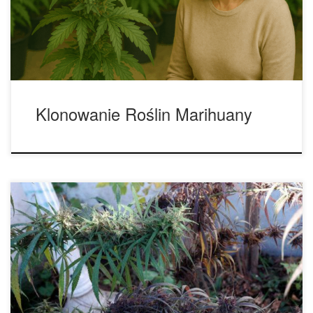
opartej na klonowaniu roślin. Umożliwia tworzenie licznych,
genetycznie spójnych sadzonek, co przekłada się na
powtarzalne plony […]
Klonowanie Roślin Marihuany
Informacje o odmianie marihuany Blueberry. Słynna
odmiana marihuany Blueberry – i stworzona z niej rodzina
Blue – została opracowana w USA w latach 70. przez
hodowcę DJ Shorta. Genetyka ta jest mieszanką różnych
odmian. Po pierwsze, DJ Short degustował kilka odmian
Sativa z Kolumbii, Meksyku, Tajlandii i Panamy. Dwie