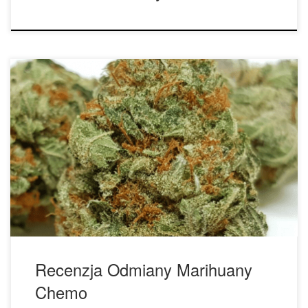
Początkowo, z pewnością pomyślisz, że nazwa tej odmiany
jest raczej niecodzienna. Prosta, krótka, ale zmusza do
zastanowienia się nad bolesnym leczeniem pacjentów,
którzy zmagają się z rakiem. Więc co jest w tej odmianie
marihuany takiego interesującego oprócz nazwy? Fakt, że
nikt nie wie, skąd pochodzi lub jak została utworzona jest
[…]
Recenzja Odmiany Marihuany
Chemo