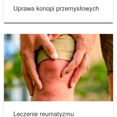
Uprawa konopi przemysłowych
Cannabis od dawna jest jedną z głównych metod leczenia
reumatyzmu. Było to klasyczne zastosowanie marihuany w
XIX wieku, gdy stwierdzono, że jest ona tak skuteczna jak
opium w przypadku ciężkiego reumatyzmu. Ponad 1,5
miliona Amerykanów cierpi na reumatoidalne zapalenie
stawów (reumatyzm). Jest to stan chorobowy, który często
jest dożywotni i […]
Leczenie reumatyzmu