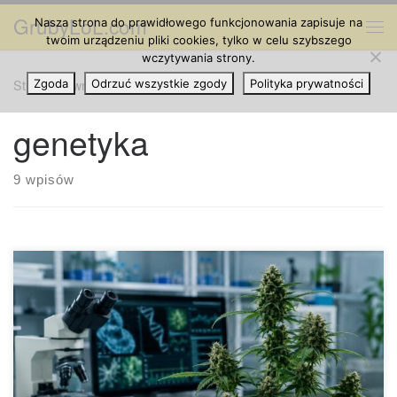
GrubyLoL.com
Nasza strona do prawidłowego funkcjonowania zapisuje na
Przejdź do treści
Me
twoim urządzeniu pliki cookies, tylko w celu szybszego
wczytywania strony.
Strona główna
Zgoda
Odrzuć wszystkie zgody
»
genetyka
Polityka prywatności
genetyka
9 wpisów
Najbardziej innowacyjne projekty genetyczne w świecie
marihuany Świat marihuany w ostatnich latach przeszedł
ogromną transformację, która wykracza daleko poza
klasyczne wyobrażenie o hodowli konopi. Dawniej rozwój
nowych odmian opierał się przede wszystkim na
doświadczeniu breederów, obserwacji roślin, selekcji