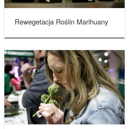
Rewegetacja Roślin Marihuany
Konopia to przemysłowa forma cannabis, która produkuje
nasiona i łodygi, które można następnie wykorzystywać do
tworzenia długiej listy produktów. Jednak w przeciwieństwie
do marihuany, która hodowana jest dla pełnych żywicy
pąków, konopie uprawia się w celu uzyskania jak
największej ilości nasion i łodyg. • Korzyści z uprawianie
konopi przemysłowych. Przemysłowe […]