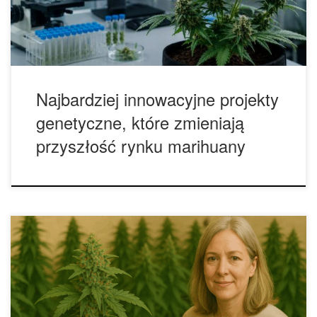
najlepszych fenotypów oraz wieloletnim krzyżowaniu
wybranych linii. Dziś coraz większe znaczenie mają […]
Najbardziej innowacyjne projekty
genetyczne, które zmieniają
przyszłość rynku marihuany
Roślina mateczna – jak wybrać, pielęgnować i klonować:
kompletny poradnik Praktyczny przewodnik dla hodowców
indoor i outdoor: roślina mateczna, klonowanie roślin,
fotoperiod, nawożenie, higiena i długofalowa strategia
uprawy. Roślina mateczna to centrum nowoczesnej uprawy