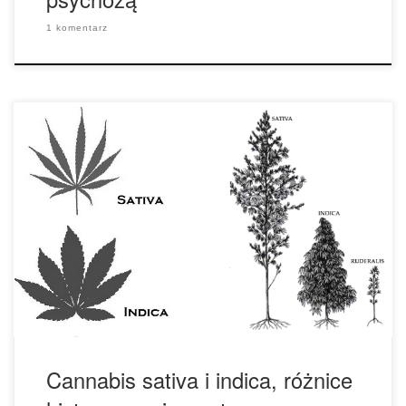
1 komentarz
Badania naukowe potwierdzają różnice pomiędzy cannabis
sativa i cannabis indica, jednak istnieją pewne wątpliwości
co do ich dokładności. W rzeczywistości, historia sugeruje
znacznie prostsze różnice pomiędzy tymi dwoma gatunkami.
Oryginalna klasyfikacja cannabis indica została wykonana
przez francuskiego biologa Jean-Baptiste Lamarck w 1785
roku. Lamarck zaobserwował, że niektóre rośliny marihuany
z […]
Cannabis sativa i indica, różnice