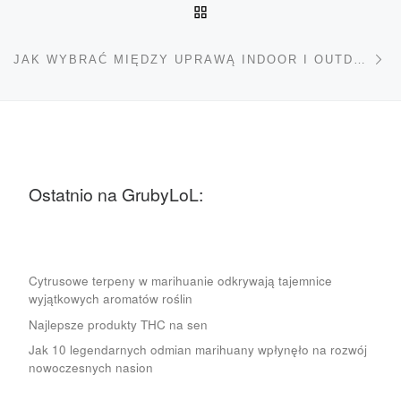
POWRÓT DO LISTY POS
Na
JAK WYBRAĆ MIĘDZY UPRAWĄ INDOOR I OUTDOOR?
Ostatnio na GrubyLoL:
Cytrusowe terpeny w marihuanie odkrywają tajemnice
wyjątkowych aromatów roślin
Najlepsze produkty THC na sen
Jak 10 legendarnych odmian marihuany wpłynęło na rozwój
nowoczesnych nasion