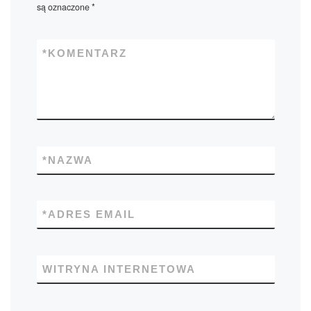
są oznaczone
*
*
KOMENTARZ
*
NAZWA
*
ADRES EMAIL
WITRYNA INTERNETOWA