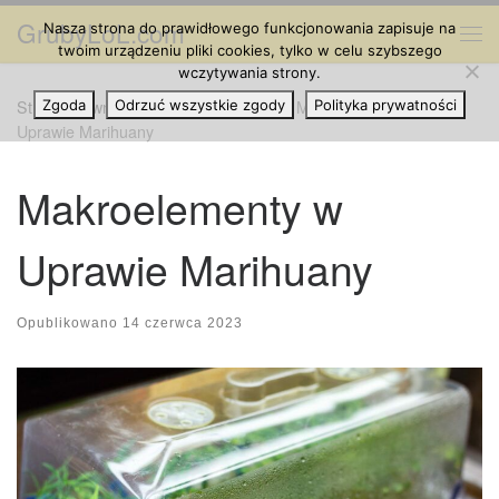
GrubyLoL.com
Nasza strona do prawidłowego funkcjonowania zapisuje na
Przejdź do treści
Me
twoim urządzeniu pliki cookies, tylko w celu szybszego
wczytywania strony.
Strona główna
Zgoda
Odrzuć wszystkie zgody
»
Hodowla Marihuany
»
Makroelementy w
Polityka prywatności
Uprawie Marihuany
Makroelementy w
Uprawie Marihuany
Opublikowano
14 czerwca 2023