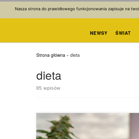
Przejdź do treści
Nasza strona do prawidłowego funkcjonowania zapisuje na twoim
NEWSY
ŚWIAT
Strona główna
»
dieta
dieta
85 wpisów