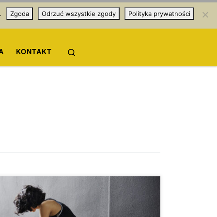
.
Zgoda
Odrzuć wszystkie zgody
Polityka prywatności
Search
A
KONTAKT