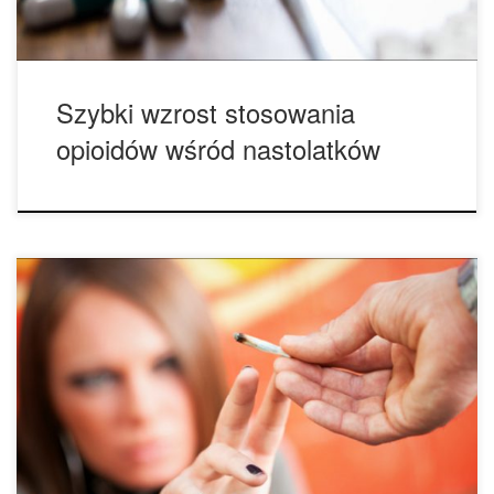
Szybki wzrost stosowania
opioidów wśród nastolatków
Mimo, że legalny przemysł marihuany w Ameryce
wygenerował ponad 6,5 miliarda dolarów w 2016 roku, a na
kolejne 10 lat przewiduje się wzrostu aż do 24 miliardów
dolarów, aż do tej pory brakowało danych dotyczących co
tak naprawdę kupują konsumenci cannabis. Nowe badania,
które pokazują co kupują konsumenci, pomagają dostarczyć
[…]