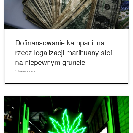
użytkowanie oraz posiadanie marihuany w celach
rekreacyjnych, co […]
Dofinansowanie kampanii na
rzecz legalizacji marihuany stoi
na niepewnym gruncie
1 komentarz
Wiele krajów na całym świecie zaczyna legalizować
użytkowanie medycznej marihuany do celów leczniczych i w
związku z tym istnieje wiele aptek, które sprzedają