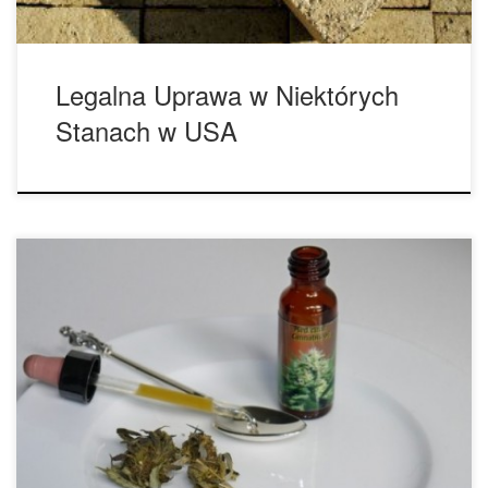
Legalna Uprawa w Niektórych
Stanach w USA
Plan zalegalizowania medycznej marihuany poprzez zmianę
konstytucji w Ohio wyjaśnił zasadniczą przeszkodę.
Prokurator generalny w Ohio, Mike DeWine zatwierdził
podsumowanie głosowania zaproponowane przez MPP.
DeWine w tym miesiącu odrzucił pierwsze podejście komisji
z powodu różnych was. Teraz, BB w Ohio ma 10 dni na
certyfikowanie poprawek. Kiedy się to stanie, […]