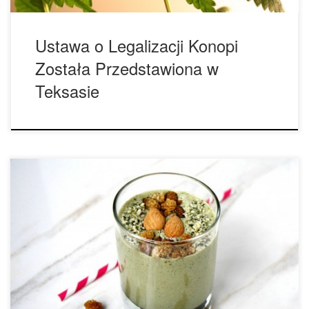
Ustawa o Legalizacji Konopi
Została Przedstawiona w
Teksasie
Niedawne badania wykazały, że mniej niż polowa
wszystkich Amerykanów wybrałaby zakazanie marihuany – i
jest to mniejsza liczba niż tych, którzy zakazaliby sprzedaż
niepasteryzowanego mleka. Pokazał się jeszcze inny
krystalicznie wyraźny znak rosnącej popularności marihuany
w Stanach Zjednoczonych, tym razem poprzez ostatnie
badania. Właściwie, badanie dotyczyło żywności obywateli
amerykańskich. Włączenie […]