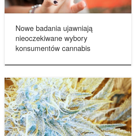
Nowe badania ujawniają
nieoczekiwane wybory
konsumentów cannabis
G13 Haze to skrzyżowanie pomiędzy niesławną odmianą
G13 a oryginalym Haze. Oba szczepy są znane z wysokiej
jakości, ale G13 zdecydowanie zasługuje tutaj na ukłony.
Mówi się, że odmiana G13 rozwinęła się w latach 1970
przez US Federal Medical Marijuana Distribution Program,
co miało pozostać tajemnicą. Jeśli jednak ta plotka […]