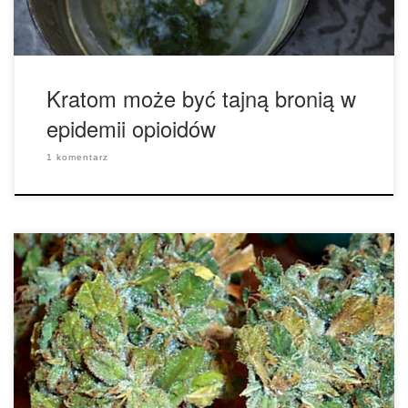
Kratom może być tajną bronią w
epidemii opioidów
1 komentarz
Ilość THC: 20 procent Ilość CBD: 0.2 procent Rodowód:
nieznany G-13 jest odmianą z długą historią.
Prawdopodobnie została wyhodowana przez pracowników
rządu na University of Mississippi w 1960 roku. G-13 jest
hybrydą, w której dominuje indica, i zdecydowanie powoduje
przyklejenie się do kanapy. Wokół tej odmiany krążą pewne
plotki, dowcipy. […]