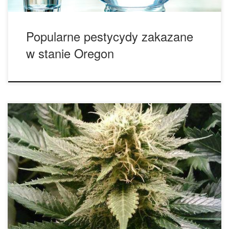
Popularne pestycydy zakazane
w stanie Oregon
Przeważająca większość osób dorosłych w Stanach
Zjednoczonych popiera legalizację medycznej marihuany,
oraz legalizację rekreacyjnej marihuany; zgodnie z nowymi
danymi z Harris Poll (założone w 1962 roku Harris Poll jest
jednym z najdłuższych badań pomiarowych opinii publicznej
w Stanach Zjednoczonych). Według badania, 82%
amerykańskich dorosłych popiera legalizację medycznej
marihuany; jest to […]