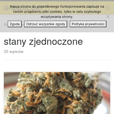
GrubyLoL.com
Nasza strona do prawidłowego funkcjonowania zapisuje na
Przejdź do treści
Me
twoim urządzeniu pliki cookies, tylko w celu szybszego
wczytywania strony.
Strona główna
Zgoda
Odrzuć wszystkie zgody
»
stany zjednoczone
Polityka prywatności
stany zjednoczone
20 wpisów
W Stanach Zjednoczonych nadal rośnie poparcie dla
legalizacji marihuany. W miarę, jak coraz więcej państw
legalizuje marihuanę i dochodzi do dalszych badań
dotyczących tej rośliny, paradygmat myśli u obywateli
Ameryki stale ewoluuje i zmienia się (na lepsze!).