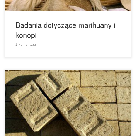
Badania dotyczące marihuany i
konopi
1 komentarz
Konopia nadal jest wiodącym tematem dyskusji na
płaszczyźnie politycznej, kolejne stany i prowincje
rozważają legalizację rośliny. Nowa ustawa gospodarcza
sprawia, że uprawianie konopi, w stanach gdzie prawnie
jest ona legalna, jest możliwe dla uniwersytetów i kolegiów
w celu wykonywania badań. Choć wydaje się, że to tylko
mały krok we właściwym […]