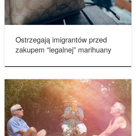
prawny do znajdowania się w USA, aby […]
Ostrzegają imigrantów przed
zakupem “legalnej” marihuany
6 inspirujących lokalizacji, które warto odwiedzić będąc na
haju Świat pełen jest naturalnego piękna. I jak wie każdy
użytkownik marihuany, cannabis wzmacnia to piękno. Dzisiaj
mamy dla was sześć najbardziej inspirujących miejsc na
świecie, które robią niesamowite wrażenie. Nasze otoczenie
może naprawdę mocno wpływać na naszą wyobraźnie i