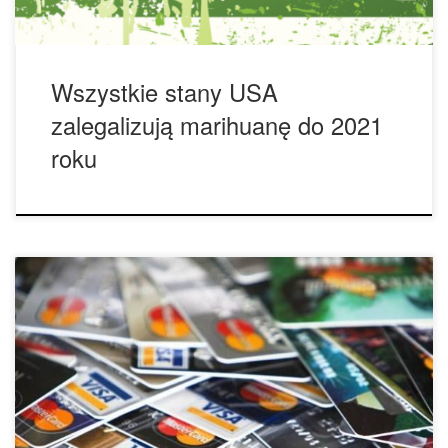
Wszystkie stany USA
zalegalizują marihuanę do 2021
roku
Nie ma wątpliwości, że marihuana jest narkotykiem, ale
klasyfikowanie jej wśród najbardziej niebezpiecznych
substancji jest po prostu bluźnierstwem. Tak właśnie zrobił
rząd Stanów Zjednoczonych z marihuaną. Jest ona częścią
Controlled Substances Act (Ustawa o Substancjach
Kontrolowanych). Według rządu Stanów Zjednoczonych,
marihuana jest równie szkodliwym narkotykiem jak heroina.