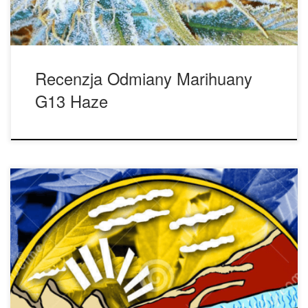
Recenzja Odmiany Marihuany
G13 Haze
Nie zajmie dużo czasu, zanim Stany Zjednoczone jako
całość staną się krajem, który zalegalizował marihuanę.
Większość przystąpiła już do legalizacji, a inni szybko
nadrabiają zaległości. Legalizacja jest jednak tylko
aspektem. Główny problem nadal występuje w formie
ujednoliconych przepisów. Ponieważ przemysł jest nowy i
nie podlega rządowi federalnemu, każdy stan prowadzi […]