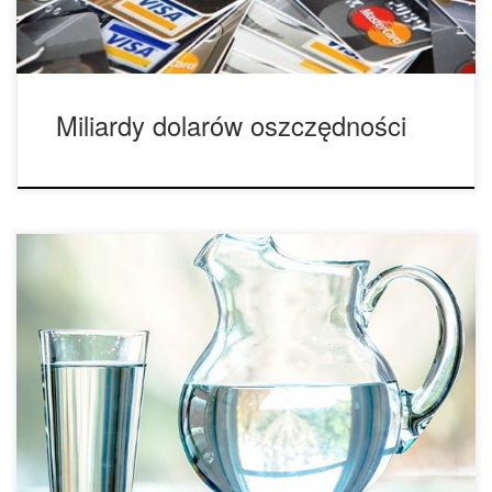
Najwyraźniej rząd nie […]
Miliardy dolarów oszczędności
Obecnie nie uprawiam marihuany, ale robiłem to przez wiele
lat. Zawsze mówię ludziom, że istnieją trzy plagi, które
powinny być rozpatrywane szybko i całkowicie podczas
uprawy marihuany – szkodniki, ciepło i pleśń. Istnieje wiele
wojen, które toczyć będziesz podczas uprawy marihuany,
ale te trzy są najtrudniejsze do zwyciężenia. Szkodniki w
[…]