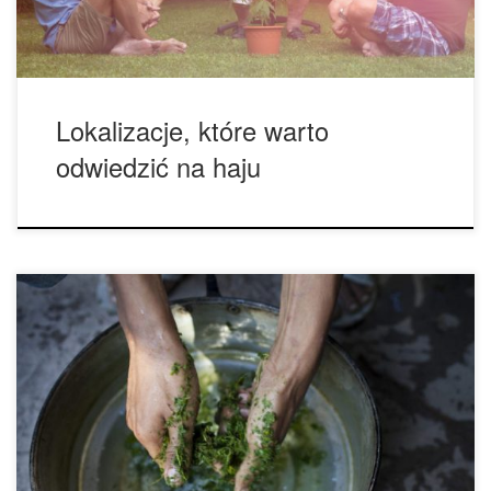
fantazję, i […]
Lokalizacje, które warto
odwiedzić na haju
Kratom to z pewnością mało zrozumiała substancja. Gdyby
DEA odniosło sukces, kratom byłby już zakazany w Stanach
Zjednoczonych. Ale tak się nie stało, a substancja pokazała
pewne zaskakujące możliwości. Ryzyko śmierci oraz
uzależnienia jest niskie, a substancja może być cennym
zasobem w walce z epidemią opioidów. Kratom
sprzedawany jest online […]