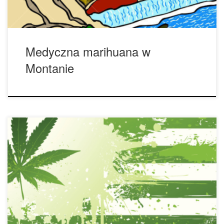
Medyczna marihuana w
Montanie
Jak sugerują raporty, wszystkie stany USA zalegalizują
marihuanę do 2021 roku. Większość stanów – 29 – już
zalegalizowała cannabis. Zgodnie z najnowszymi
doniesieniami oraz prognozami, sześć kolejnych stanów
przystąpiło do „klubu”. Przwiduje się, że do następnego
roku około 35 ze wszystkich stanów USA będzie cieszyć się
legalną marihuaną. Nie jest […]