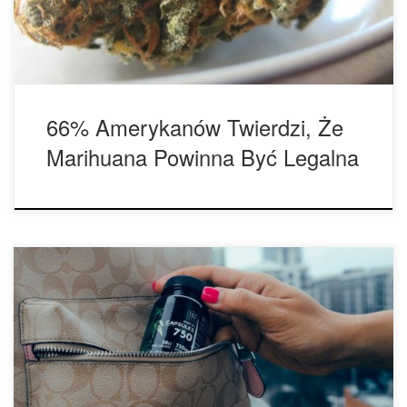
Najnowsza ankieta na ten temat pochodzi z Pew Research
Center i pojawiła się […]
66% Amerykanów Twierdzi, Że
Marihuana Powinna Być Legalna
Zwolennicy cannabis twierdzą, że legalizacja marihuany w
Illinois nie dotyczy wszystkich jednakowo – zwłaszcza
imigrantów. Marihuana może sprawić, że doświadczysz
haju, ale jeśli jesteś imigrantem – może również sprawić, że
zostaniesz deportowany. Zwolennicy ostrzegają wszystkich
imigrantów w Illinois – nawet tych posiadających status