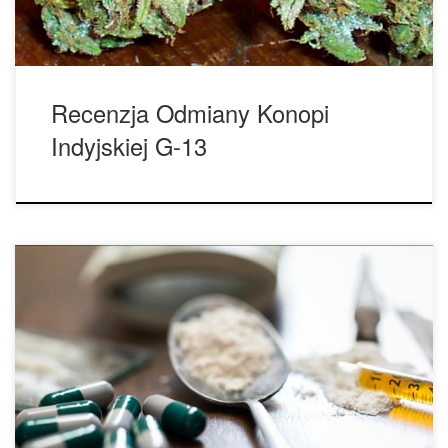
Recenzja Odmiany Konopi
Indyjskiej G-13
Wśród epidemii opioidowej przedawkowania wśród
nastolatków wykazywały spadek w ciągu kilku ostatnich lat,
ale według nowego raportu rządowego niestety tendencja
ta wraca. Po roku 2008 liczba przedawkowań zaczęła
spadać. W latach 2012 i 2014 było to około 3 na 100 tys.
osób, co wciąż przekładało się na prawie 800 zgonów […]