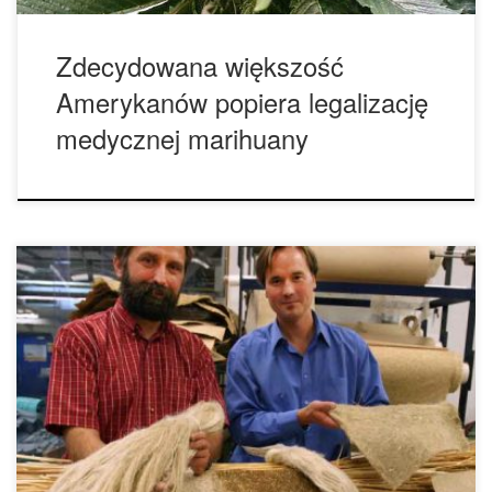
Zdecydowana większość
Amerykanów popiera legalizację
medycznej marihuany
(Na zdjęciu doktor Jan Slaski i doktor John Wolodko Alberty
opracowują innowacje technologii przyszłości.) Surowe
przepisy otaczając obie formy cannabis – marihuanę i
konopie – co sprawia, że wszelkie badania są bardzo
trudne. „Konsekwencje polityczne klasyfikacji marihuany, z
perspektywy badawczej są ograniczające,” wyjaśnia jeden z
doktorów. „O ile mi wiadomo, […]