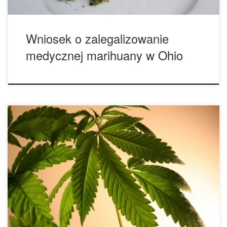
Wniosek o zalegalizowanie
medycznej marihuany w Ohio
Nowa ustawa legalizacji konopi w Teksasie ma na celu
stworzenie systemu licencjonowania i regulacji dla
uprawianej handlowej i przemysłowej konopi. Ustawodawcy
przedstawili nową ustawę, która również opiera się na
legalizacji konopi. Reprezentowana przez Joe Fariasa
ustawa „pozwoliłaby na legalne rolnictwo, produkcję i
sprzedaż konopi przemysłowych w stanie, skutecznie
znosząc zakaz […]