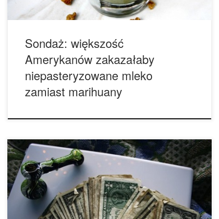
Sondaż: większość
Amerykanów zakazałaby
niepasteryzowane mleko
zamiast marihuany
Bogaci darczyńcy, którzy do tej pory finansowali większość
kampanii na rzecz legalizacji marihuany w Stanach
Zjednoczonych mogą się wycofać, jak pokazują nowe
raporty. Te wiadomości mogą być zaskoczeniem dla
przypadkowych obserwatorów – po tym wszystkim, kiedy
Oregon, Alaska i Dystrykt Kolumbii zalegalizowało